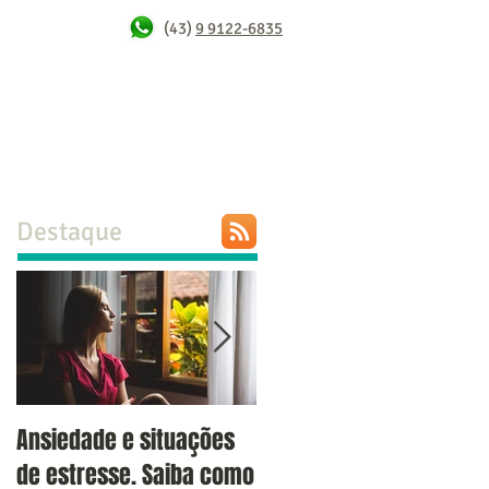
(43)
9 9122-6835
Tratamentos
Blog
Na mídia
Contato
Destaque
Ansiedade e situações
Terapia de casal:
de estresse. Saiba como
quando procurar e