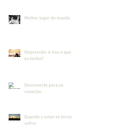
Melhor lugar do mundo
Depressão: é isso o que
eu tenho?
Desconecte para se
conectar
Quando o amar se torna
sofrer