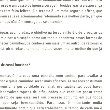
e esse é um passo de imensa coragem, lucidez, garra e esperança 
 tem feito felizes. E a terapia é um meio seguro e eficaz, que 
uírem seus relacionamentos retomando sua melhor parte, em que 
 ambos não têm conseguido se entender.
goas acumuladas, o objetivo na terapia não é o de procurar os 
em olhar a situação como um todo e encontrar novas formas de 
nhecer caminhos, de conhecerem mais um ao outro, de retomar o 
struir o relacionamento, muitas vezes, muito melhor do que já 
 de casal funciona?
mente, é marcada uma consulta com ambos, para avaliar a 
ico e quais caminhos serão mais eficazes. As sessões costumam 
erem uma periodicidade semanal, eventualmente, pode haver 
desenvolver tópicos de dificuldades que cada um possa estar 
trato de que esse será um processo conjunto em que todos 
 que seja bem-sucedido. Para isso, é importante muita 
ometimento com o que será trabalhado. O tempo de cada um é 