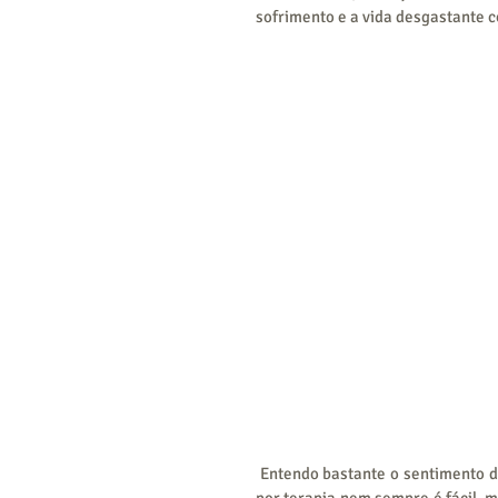
sofrimento e a vida desgastante 
 Entendo bastante o sentimento dos casais que me procuram para uma ajuda profissional. Buscar 
por terapia nem sempre é fácil, 