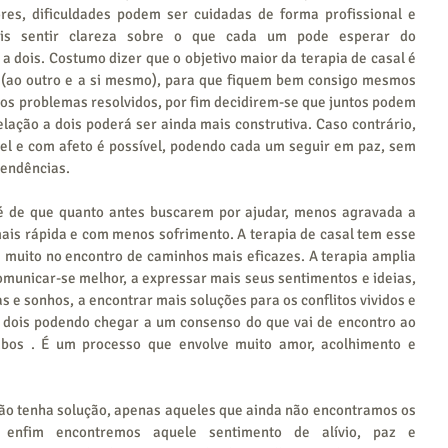
res, dificuldades podem ser cuidadas de forma profissional e 
is sentir clareza sobre o que cada um pode esperar do 
a dois. Costumo dizer que o objetivo maior da terapia de casal é 
(ao outro e a si mesmo), para que fiquem bem consigo mesmos 
dos problemas resolvidos, por fim decidirem-se que juntos podem 
elação a dois poderá ser ainda mais construtiva. Caso contrário, 
el e com afeto é possível, podendo cada um seguir em paz, sem 
pendências.
é de que quanto antes buscarem por ajudar, menos agravada a 
ais rápida e com menos sofrimento. A terapia de casal tem esse 
 muito no encontro de caminhos mais eficazes. A terapia amplia 
omunicar-se melhor, a expressar mais seus sentimentos e ideias, 
s e sonhos, a encontrar mais soluções para os conflitos vividos e 
 dois podendo chegar a um consenso do que vai de encontro ao 
bos . É um processo que envolve muito amor, acolhimento e 
o tenha solução, apenas aqueles que ainda não encontramos os 
enfim encontremos aquele sentimento de alívio, paz e 