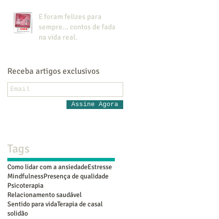
E foram felizes para
sempre... contos de fada
na vida real.
Receba artigos exclusivos
Assine Agora
Tags
Como lidar com a ansiedade
Estresse
Mindfulness
Presença de qualidade
Psicoterapia
Relacionamento saudável
Sentido para vida
Terapia de casal
solidão