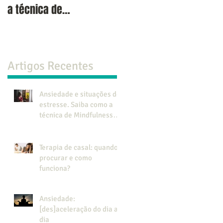
a técnica de
como funciona?
Mindfulness pode
ajudar.
Artigos Recentes
Ansiedade e situações de
estresse. Saiba como a
técnica de Mindfulness
pode ajudar.
Terapia de casal: quando
procurar e como
funciona?
Ansiedade:
[des]aceleração do dia a
dia