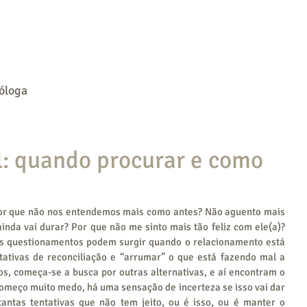
Início
Maratona Komorebi
Sobre
óloga
l: quando procurar e como
or que não nos entendemos mais como antes? Não aguento mais 
inda vai durar? Por que não me sinto mais tão feliz com ele(a)? 
os questionamentos podem surgir quando o relacionamento está 
tativas de reconciliação e “arrumar” o que está fazendo mal a 
, começa-se a busca por outras alternativas, e aí encontram o 
omeço muito medo, há uma sensação de incerteza se isso vai dar 
ntas tentativas que não tem jeito, ou é isso, ou é manter o 